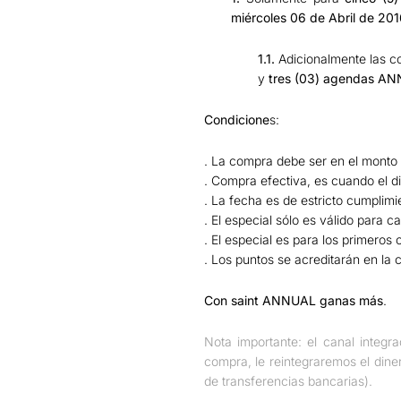
miércoles 06 de Abril de 20
1.1.
Adicionalmente las com
y
tres (03) agendas A
Condicione
s:
. La compra debe ser en el monto
. Compra efectiva, es cuando el d
. La fecha es de estricto cumplimi
. El especial sólo es válido para 
. El especial es para los primeros
. Los puntos se acreditarán en la
Con saint ANNUAL ganas más
.
Nota importante: el canal integr
compra, le reintegraremos el dine
de transferencias bancarias).