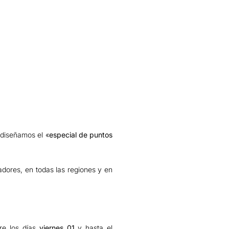
 diseñamos el «
especial de puntos
dores, en todas las regiones y en
re los días
viernes 01
y hasta el