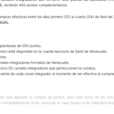
16
, recibirán 450 puntos complementarios.
pras efectivas entre los días primero (01) al cuarto (04) de Abril de 
NNUAL
.
 planteado de 500 puntos.
inero esté disponible en la cuenta bancaria de Saint de Venezuela.
ento.
canales integradores formales de Venezuela.
 cinco (5) canales integradores que perfeccionen la compra.
 cuenta de cada canal integrador al momento de ser efectiva la compra
ador que deposite la compra de puntos, pero este fuera de los cinc
ro inmediatamente al ser conocido el caso (sujeto a día hábil bancar