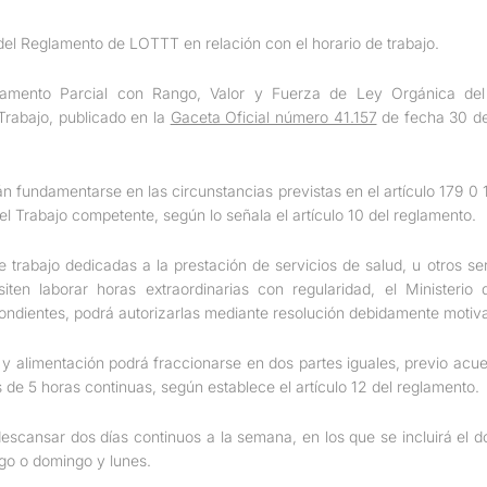
el Reglamento de LOTTT en relación con el horario de trabajo.
lamento Parcial con Rango, Valor y Fuerza de Ley Orgánica del 
Trabajo, publicado en la
Gaceta Oficial número 41.157
de fecha 30 de
án fundamentarse en las circunstancias previstas en el artículo 179 0 
el Trabajo competente, según lo señala el artículo 10 del reglamento.
 trabajo dedicadas a la prestación de servicios de salud, u otros ser
iten laborar horas extraordinarias con regularidad, el Ministerio 
ndientes, podrá autorizarlas mediante resolución debidamente motivada
 y alimentación podrá fraccionarse en dos partes iguales, previo acuer
de 5 horas continuas, según establece el artículo 12 del reglamento.
descansar dos días continuos a la semana, en los que se incluirá el 
go o domingo y lunes.