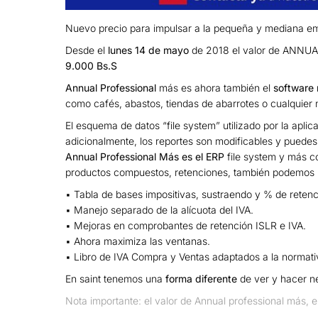
Nuevo precio para impulsar a la pequeña y mediana e
Desde el
lunes 14 de mayo
de 2018 el valor de ANNUAL 
9.000 Bs.S
Annual Professional
más es ahora también el
software
como cafés, abastos, tiendas de abarrotes o cualquier
El esquema de datos “file system” utilizado por la apli
adicionalmente, los reportes son modificables y puedes i
Annual Professional Más es el ERP
file system y más c
productos compuestos, retenciones, también podemos res
▪ Tabla de bases impositivas, sustraendo y % de retenci
▪ Manejo separado de la alícuota del IVA.
▪ Mejoras en comprobantes de retención ISLR e IVA.
▪ Ahora maximiza las ventanas.
▪ Libro de IVA Compra y Ventas adaptados a la normativ
En saint tenemos una
forma diferente
de ver y hacer n
Nota importante: el valor de Annual professional más, e