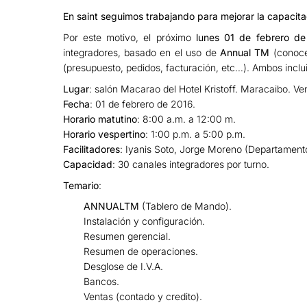
En saint seguimos trabajando para mejorar la capacita
Por este motivo, el próximo
lunes 01 de febrero d
integradores, basado en el uso de
Annual TM
(conoc
(presupuesto, pedidos, facturación, etc…). Ambos inclu
Lugar
: salón Macarao del Hotel Kristoff. Maracaibo. Ve
Fecha
: 01 de febrero de 2016.
Horario matutino
: 8:00 a.m. a 12:00 m.
Horario vespertino
: 1:00 p.m. a 5:00 p.m.
Facilitadores
: Iyanis Soto, Jorge Moreno (Departamento
Capacidad
: 30 canales integradores por turno.
Temario
:
ANNUALTM
(Tablero de Mando).
Instalación y configuración.
Resumen gerencial.
Resumen de operaciones.
Desglose de I.V.A.
Bancos.
Ventas (contado y credito).