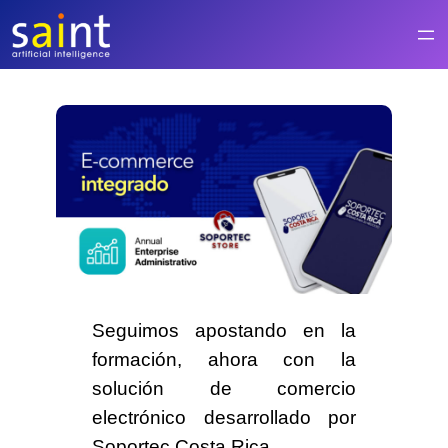
Saltar
al
contenido
Seguimos apostando en la
formación, ahora con la
solución de
comercio
electrónico
desarrollado por
Soportec Costa Rica
.