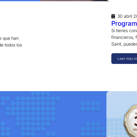
30 abril 
Program
Si tienes con
financieros, 
e que han
Saint, pued
e todos los
Leer más i