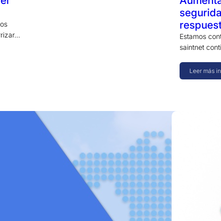
el
Aumenta
segurida
respues
tos
rrizar…
Estamos cont
saintnet cont
Leer más i