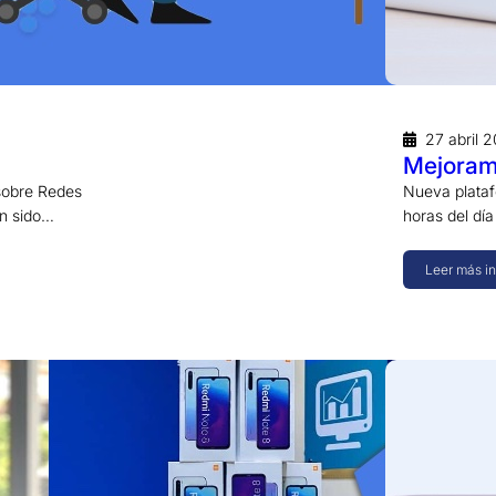
27 abril 
Mejoramo
sobre Redes
Nueva plataf
an sido…
horas del día
Leer más i