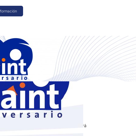
nformación
2010
se contabilidad para
res en 200.000 Pesos
nos (*)
rsión de saint enterprise contabilidad estará
l lunes 24 de Mayo de 2010,herramienta…