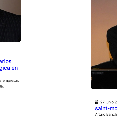
arios
gica en
ra empresas
la.
27 junio 
saint-mo
Arturo Banchs