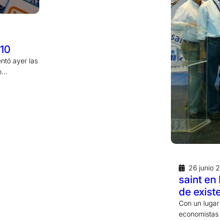
010
ntó ayer las
ño…
26 junio 
saint en
de exist
Con un lugar 
economistas y