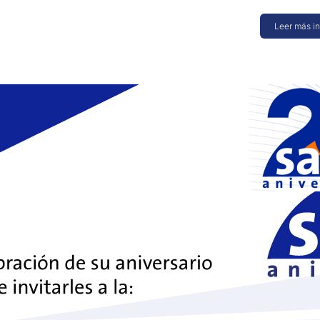
Leer más i
30 mayo 
enterpri
Contado
Colombia
Esta nueva ve
disponible e