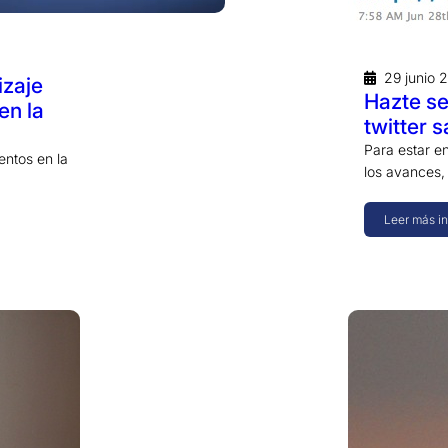
29 junio 
izaje
Hazte se
en la
twitter s
Para estar en
entos en la
los avances,
Leer más i