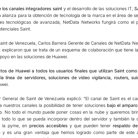
 los canales integradores saint
y el desarrollo de las soluciones IT,
S
 alianza para la obtención de tecnología de la marca en el área de s
es tecnológicas de avanzada, NetData Networks fungirá como el p
otenciales Saint.
aint de Venezuela, Carlos Barrera Gerente de Canales de NetData Ne
xplicaron que se trata de un esquema de colaboración que tiene la f
apoyo en las soluciones de Huawei.
tos de Huawei a todos los usuarios finales que utilizan Saint como
 línea de servidores, soluciones de video vigilancia, routers, sui
awei.
General de Saint de Venezuela explicó: “El canal de Saint es el can
a nuestros canales la posibilidad de tener soluciones
bajo el amparo
o
. No todo el mundo puede poner cosas en la nube y queremos brind
no todo lo que se pueda incorporar dentro del servidor y también la
a la pyme, en
precios accesibles
y que pueden tener
respaldo d
s
y es una gran ventaja que hemos logrado como parte de este ac