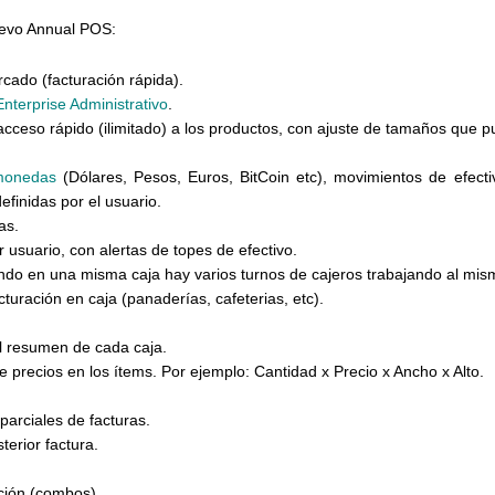
uevo Annual POS:
cado (facturación rápida).
nterprise Administrativo
.
acceso rápido (ilimitado) a los productos, con ajuste de tamaños que 
monedas
(
Dólares, Pesos, Euros, BitCoin etc
), movimientos de efecti
finidas por el usuario.
as.
 usuario, con alertas de topes de efectivo.
ando en una misma caja hay varios turnos de cajeros trabajando al mis
turación en caja (panaderías, cafeterias, etc).
el resumen de cada caja.
e precios en los ítems. Por ejemplo: Cantidad x Precio x Ancho x Alto.
parciales de facturas.
erior factura.
ción (combos).