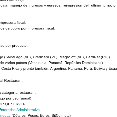
caja, manejo de ingresos y egresos, reimpresión del último turno, pre
impresora fiscal.
bos de cobro por impresora fiscal.
so por producto.
go
(
SaintPago (VE), Credicard (VE), MegaSoft (VE), CardNet (RD)
).
 de varios países (Venezuela, Panamá, República Dominicana).
 Costa Rica y pronto también, Argentina, Panamá, Perú, Bolivia y Ecua
al Restaurant
 categoría restaurant.
ago por uso (anual).
ft® SQL SERVER.
nterprise Administrativo
.
onedas
(
Dólares, Pesos, Euros, BitCoin etc
)