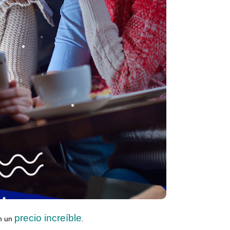
precio increíble
n un
.