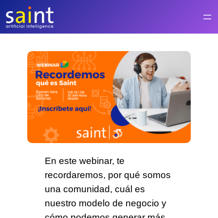
Saltar
al
contenido
En este webinar,
te
recordaremos
, por qué somos
una comunidad
, cuál es
nuestro
modelo de negocio
y
cómo podemos generar más