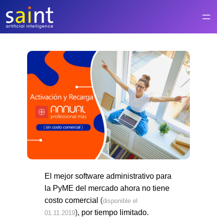
Saltar
al
contenido
El mejor software administrativo para
la PyME del mercado ahora
no tiene
costo comercial
(
disponible el
)
, por tiempo limitado.
01.11.2019