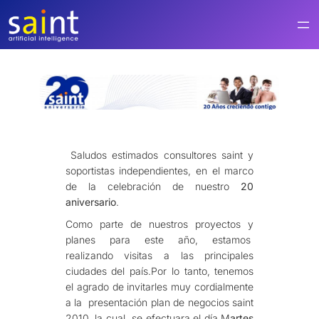
Saltar
al
contenido
Saludos estimados consultores saint y
soportistas independientes, en el marco
de la celebración de nuestro
20
aniversario
.
Como parte de nuestros proyectos y
planes para este año, estamos
realizando visitas a las principales
ciudades del país.Por lo tanto, tenemos
el agrado de invitarles muy cordialmente
a la presentación plan de negocios saint
2010, la cual se efectuara el día M
artes