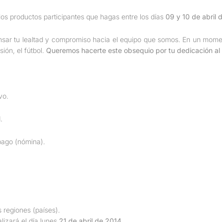
los productos participantes que hagas entre los días
09 y 10 de abril 
nsar tu lealtad y compromiso hacia el equipo que somos. En un mome
ión, el fútbol.
Queremos hacerte este obsequio por tu dedicación al
vo.
.
 pago (nómina).
s regiones (países).
lizará el día lunes
21 de abril de 2014
.