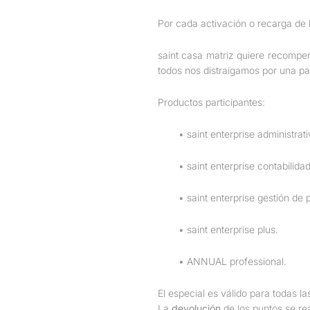
Por cada activación o recarga de 
saint casa matriz quiere recompe
todos nos distraigamos por una pas
Productos participantes:
▪ saint enterprise administrati
▪ saint enterprise contabilidad
▪ saint enterprise gestión de
▪ saint enterprise plus.
▪ ANNUAL professional.
El especial es válido para todas la
La
devolución
de los puntos se rea