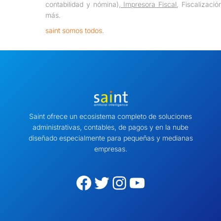
contabilidad y nómina),
Impresora Fiscal
, Fiscalizaci
más.
saint somos todos
.
Saint ofrece un ecosistema completo de soluciones
administrativas, contables, de pagos y en la nube
diseñado especialmente para pequeñas y medianas
empresas.
Facebook
Twitter
Instagram
YouTube