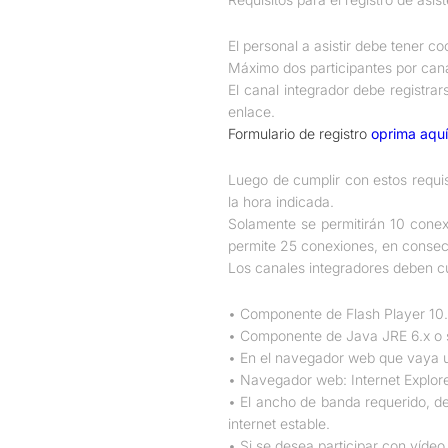
El personal a asistir debe tener co
Máximo dos participantes por cana
El canal integrador debe registrar
enlace.
Formulario de registro
oprima aquí
Luego de cumplir con estos requisi
la hora indicada.
Solamente se permitirán 10 conex
permite 25 conexiones, en consecu
Los canales integradores deben cum
• Componente de Flash Player 10.x
• Componente de Java JRE 6.x o su
• En el navegador web que vaya us
• Navegador web: Internet Explorer
• El ancho de banda requerido, d
internet estable.
• Si se desea participar con víde