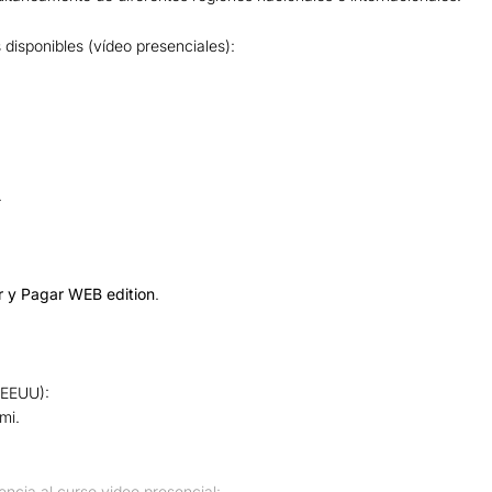
s disponibles (vídeo presenciales):
.
 y Pagar WEB edition
.
 EEUU):
mi.
tencia al curso video presencial: