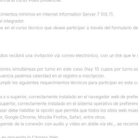
cimientos mínimos en Internet Information Server 7 (IIS 7).
l integrador.
se en el curso técnico que desee participar a través del formulario de 
tos recibirá una invitación vía correo electrónico, con un link que le d
iones simultáneas por turno en este caso (hay 10 cupos por turno so
encia pedimos celeridad en el registro e inscripción.
plir los siguientes requerimientos técnicos para participar en este c
.x o superior, correctamente instalado en el navegador web de prefe
perior, correctamente instalado en el sistema operativo de preferenc
ar debe habilitar la opción que permita que todos los sitios web mue
, Google Chrome, Mozilla Firefox, Safari, entre otros.
epende de la conexión con audio y vídeo en doble vía etc., se recom
o, es requerida la Cámara Web.