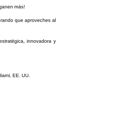
o ganen más!
gurando que aproveches al
stratégica, innovadora y
Miami, EE. UU.