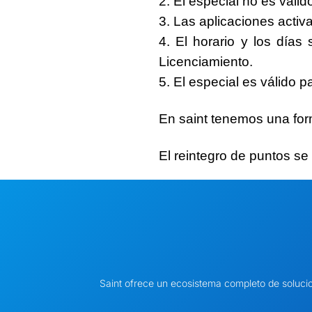
2. El especial no es váli
3. Las aplicaciones acti
4. El horario y los días
Licenciamiento.
5. El especial es válido p
En saint tenemos una
for
El reintegro de puntos se 
Saint ofrece un ecosistema completo de soluci