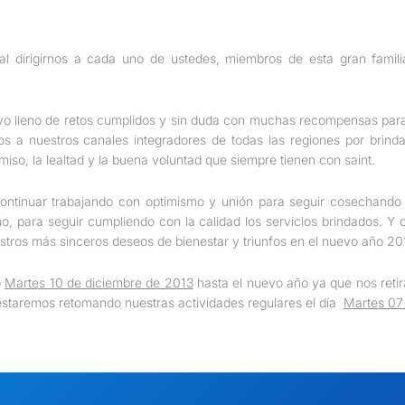
dirigirnos a cada uno de ustedes, miembros de esta gran familia p
uvo lleno de retos cumplidos y sin duda con muchas recompensas par
 a nuestros canales integradores de todas las regiones por brinda
miso, la lealtad y la buena voluntad que siempre tienen con saint.
ntinuar trabajando con optimismo y unión para seguir cosechando é
ño, para seguir cumpliendo con la calidad los servicios brindados. Y 
stros más sinceros deseos de bienestar y triunfos en el nuevo año 20
o
Martes 10 de diciembre de 2013
hasta el nuevo año ya que nos reti
estaremos retomando nuestras actividades regulares el día
Martes
07 