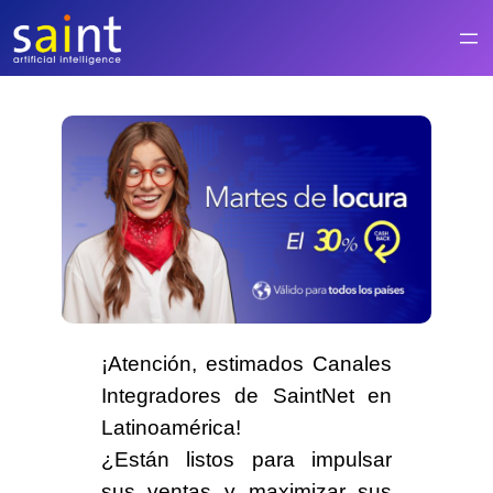
Saltar
al
contenido
¡Atención, estimados Canales
Integradores de SaintNet en
Latinoamérica!
¿Están listos para impulsar
sus ventas y maximizar sus