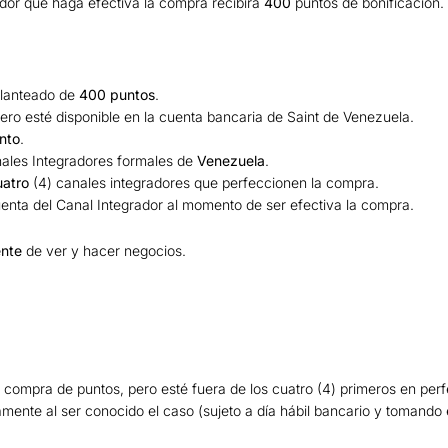
dor que haga efectiva la compra recibirá
400
puntos de bonificación.
lanteado de
400 puntos
.
ero esté disponible en la cuenta bancaria de Saint de Venezuela.
nto
.
anales Integradores formales de
Venezuela
.
uatro
(4) canales integradores que perfeccionen la compra.
uenta del Canal Integrador al momento de ser efectiva la compra.
ente
de ver y hacer negocios.
a compra de puntos, pero esté fuera de los cuatro (4) primeros en perf
amente al ser conocido el caso (sujeto a día hábil bancario y tomando