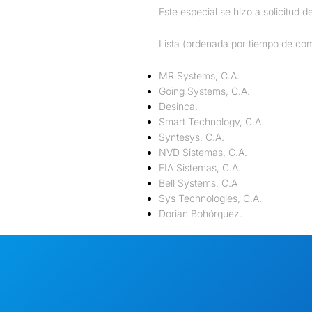
Este especial se hizo a solicitud 
Lista (ordenada por tiempo de com
MR Systems, C.A.
Going Systems, C.A.
Desinca.
Smart Technology, C.A.
Syntesys, C.A.
NVD Sistemas, C.A.
EIA Sistemas, C.A.
Bell Systems, C.A
Sys Technologies, C.A.
Dorian Bohórquez.