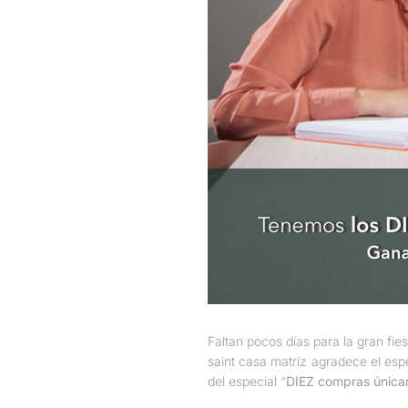
Faltan pocos días para la gran fie
saint casa matriz agradece el es
del especial “
DIEZ compras únic