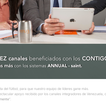
sta del fútbol, para que nuestro equipo de líderes gane más.
pectacular apoyo recibido por los canales integradores de Venezuela
amente
”.