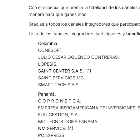
Con el especial que premia
la fidelidad de los canales
manera para que ganes más.
Gracias a todos los canales integradores que participa
Lista de los canales integradores participantes y
benefi
Colombia
.
CONESOFT.
JULIO CESAR OQUENDO CONTRERAS.
LOPESIS.
SAINT CENTER S.A.S.
(
1)
SAINT SERVICIOS MG.
SMARTITECH S.A.S.
Panamá
.
C O P R O N E T C A.
EMPRESA IBEROAMERICANA DE INVERSIONES, S
FULLGESTION, S.A.
MC TECNOLOGIES PANAMÁ.
NM SERVICE. (
4)
PC EXPRESS.