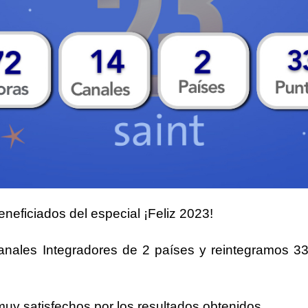
eneficiados del especial ¡Feliz 2023!
anales Integradores
de
2 países
y reintegramos
33
 muy
satisfechos
por los resultados obtenidos.