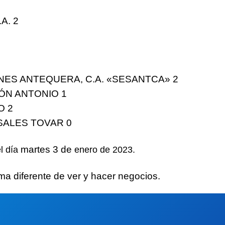
.A.
2
NES ANTEQUERA, C.A. «SESANTCA»
2
ÓN ANTONIO
1
IO
2
SALES TOVAR
0
martes 3 de
el día
enero
de 2023.
ma diferente
de ver y hacer negocios.