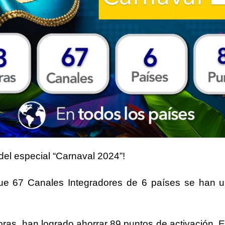
del especial “
Carnaval 2024
”!
que
67 Canales Integradores de 6 países
se han u
oras
, han logrado ahorrar
89 puntos de activación
. 