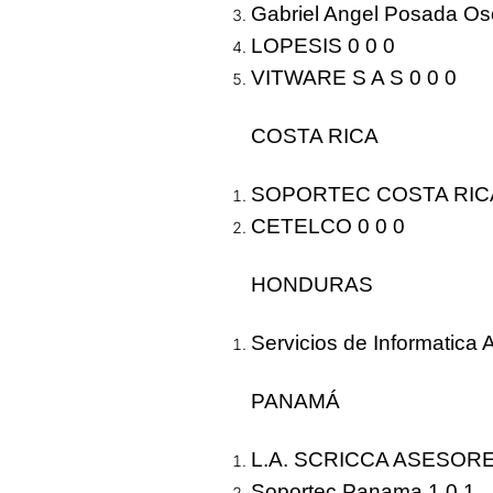
Gabriel Angel Posada Oso
LOPESIS 0 0 0
VITWARE S A S 0 0 0
COSTA RICA
SOPORTEC COSTA RICA
CETELCO 0 0 0
HONDURAS
Servicios de Informatica
PANAMÁ
L.A. SCRICCA ASESORES
Soportec Panama 1 0
1