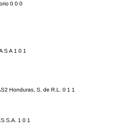
rio 0 0 0
 S A 1 0
1
 AS2 Honduras, S. de R.L. 0 1
1
 S.A. 1 0
1