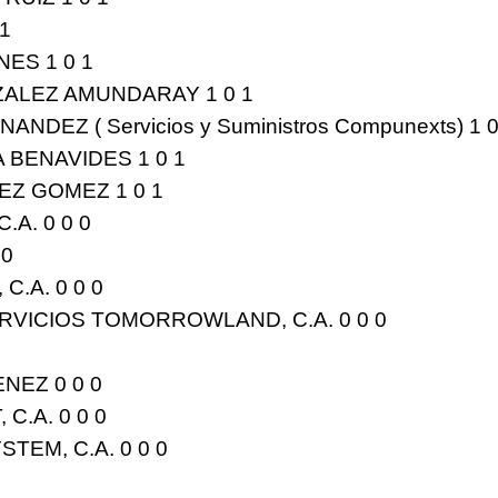
1
NES 1 0
1
ALEZ AMUNDARAY 1 0
1
DEZ ( Servicios y Suministros Compunexts) 1 
 BENAVIDES 1 0
1
EZ GOMEZ 1 0
1
A. 0 0 0
 0
.A. 0 0 0
VICIOS TOMORROWLAND, C.A. 0 0 0
NEZ 0 0 0
C.A. 0 0 0
TEM, C.A. 0 0 0