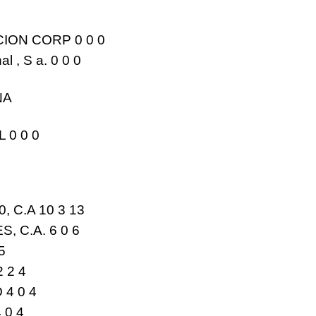
ON CORP 0 0 0
l , S a. 0 0 0
NA
 0 0 0
, C.A 10 3
13
, C.A. 6 0
6
5
2 2
4
 4 0
4
4 0
4