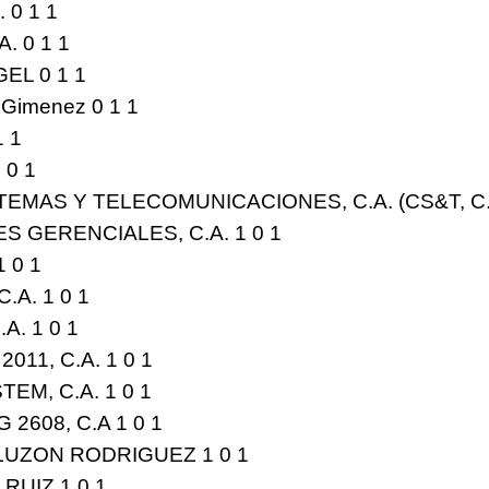
 0 1
1
. 0 1
1
EL 0 1
1
z Gimenez 0 1
1
1
1
1 0
1
MAS Y TELECOMUNICACIONES, C.A. (CS&T, C.A
S GERENCIALES, C.A. 1 0
1
1 0
1
.A. 1 0
1
.A. 1 0
1
11, C.A. 1 0
1
EM, C.A. 1 0
1
2608, C.A 1 0 1
UZON RODRIGUEZ 1 0 1
RUIZ 1 0
1