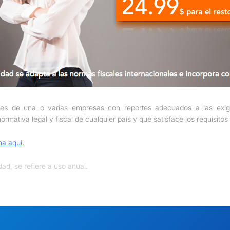
bles de una o varias empresas con reportes adecuados a las ex
mativa legal y fiscal de cualquier país y que satisface los requisitos d
ma aqui
.
dad, se refiere a uso anual.