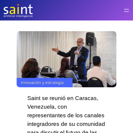
Saltar
al
contenido
Saint se reunió en Caracas,
Venezuela
, con
representantes de los canales
integradores de su comunidad
para discutir el
futuro de las