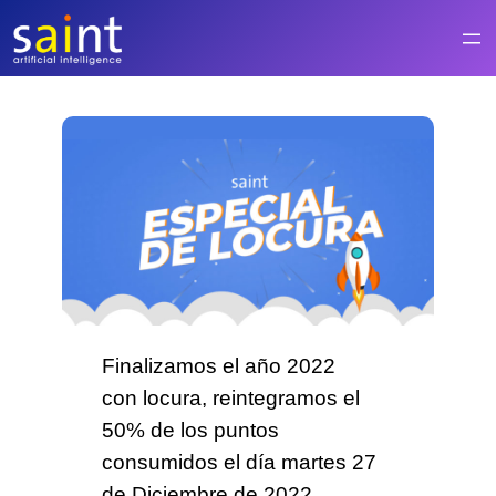
Saltar
al
contenido
Finalizamos el año 2022
con
locura
, reintegramos el
5
0%
de los puntos
consumidos el
día martes 27
de Diciembre
de 2022.