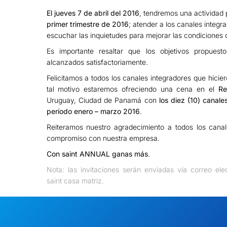
El jueves 7 de abril del 2016
, tendremos una actividad 
primer trimestre de 2016
; atender a los canales integ
escuchar las inquietudes para mejorar las condiciones 
Es importante resaltar que los objetivos propuest
alcanzados satisfactoriamente.
Felicitamos a todos los canales integradores que hicier
tal motivo estaremos ofreciendo una cena en el
Re
Uruguay, Ciudad de Panamá con
los diez (10) canal
período enero – marzo 2016
.
Reiteramos nuestro agradecimiento a todos los canal
compromiso con nuestra empresa.
Con saint ANNUAL ganas más
.
Nota: las invitaciones serán enviadas vía correo ele
saint casa matriz.