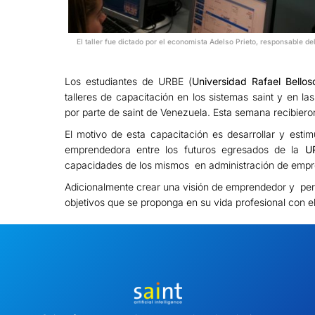
El taller fue dictado por el economista Adelso Prieto, responsable de
Los estudiantes de URBE (
Universidad Rafael Bello
talleres de capacitación en los sistemas saint y en l
por parte de saint de Venezuela. Esta semana recibieron 
El motivo de esta capacitación es desarrollar y esti
emprendedora entre los futuros egresados de la
U
capacidades de los mismos en administración de empr
Adicionalmente crear una visión de emprendedor y per
objetivos que se proponga en su vida profesional con el