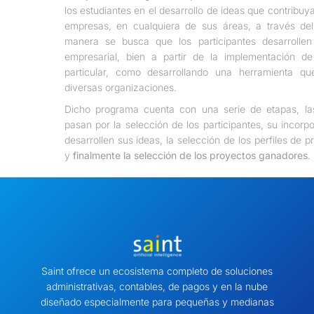
los estudiantes en el desarrollo de ideas que contribuy
empresas, en cualquiera de sus áreas, a través del
manera se busca que los participantes desarrollen
empresarial, bien a partir de la implementación d
particular, como desarrollando una herramienta 
diversas organizaciones.
Dicho programa cuenta con una serie de etapas, la
pasan por la selección de los participantes, su incor
desarrollen sus ideas, la selección de los perfiles de p
y
finalmente la selección de los proyectos ganadores
.
Saint ofrece un ecosistema completo de soluciones
administrativas, contables, de pagos y en la nube
diseñado especialmente para pequeñas y medianas