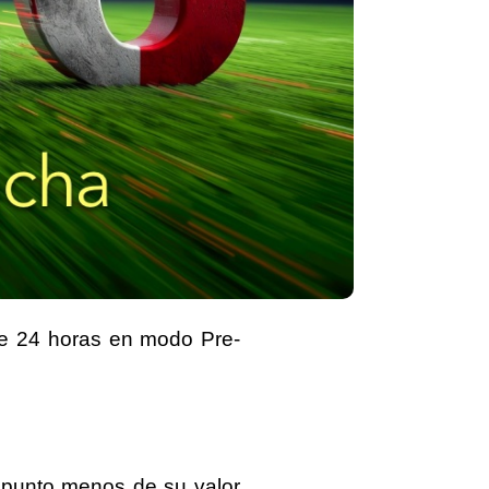
de 24 horas en
modo Pre-
) punto menos
de su valor