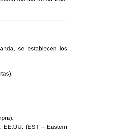
manda, se establecen los
tas).
mpra).
mi, EE.UU. (EST – Eastern