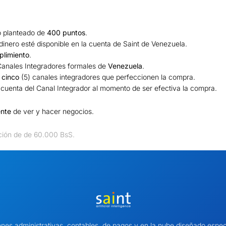
o planteado de
400 puntos
.
dinero esté disponible en la cuenta de Saint de Venezuela.
plimiento
.
a Canales Integradores formales de
Venezuela
.
 cinco
(5) canales integradores que perfeccionen la compra.
a cuenta del Canal Integrador al momento de ser efectiva la compra.
ente
de ver y hacer negocios.
ación de de 60.000 BsS.
ones administrativas, contables, de pagos y en la nube diseñado es