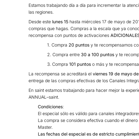
Estamos trabajando día a día para incrementar la atenc
las regiones.
Desde este
lunes 15
hasta miércoles 17 de mayo de 201
compras que hagas.
Compras a la escala que ya conoc
recompensa con puntos de activaciones
ADICIONALE
1. Compra
20 puntos
y
te recompensamos c
2. Compra entre
30 a 100 puntos
y
te recom
3. Compra
101 puntos
o más y
te recompens
La recompensa se acreditará el
viernes 19 de mayo de
entrega de las compras efectivas de los Canales Integr
En saint estamos trabajando para hacer mejor la experie
ANNUAL–saint.
Condiciones
:
El especial sólo es válido para canales integrador
La compra se considera efectiva cuando el dinero 
Master.
Las fechas del especial es de estricto cumplimien