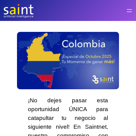
Saltar
al
contenido
¡No dejes pasar esta
oportunidad ÚNICA para
catapultar tu negocio al
siguiente nivel! En
Saintnet
,
nuestro compromiso con