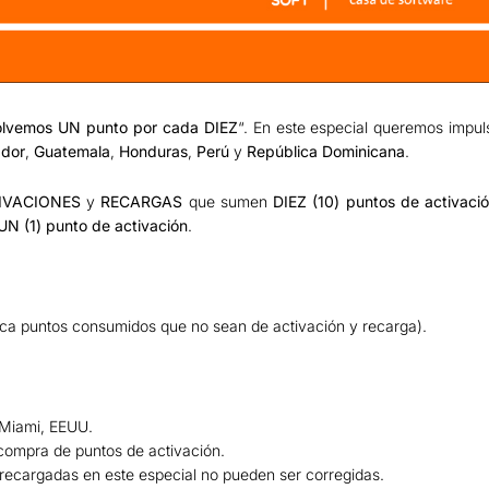
olvemos UN punto por cada DIEZ
“. En este especial queremos impul
dor
,
Guatemala
,
Honduras
,
Perú
y
República Dominicana
.
IVACIONES
y
RECARGAS
que sumen
DIEZ (10) puntos de activaci
UN (1) punto de activación
.
ica puntos consumidos que no sean de activación y recarga).
e Miami, EEUU.
 compra de puntos de activación.
 recargadas en este especial no pueden ser corregidas.