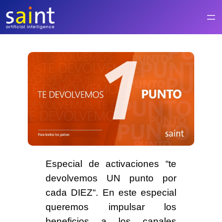
Saltar
al
contenido
Especial de activaciones “te
devolvemos
UN punto
por
cada DIEZ“. En este especial
queremos impulsar los
beneficios a los canales