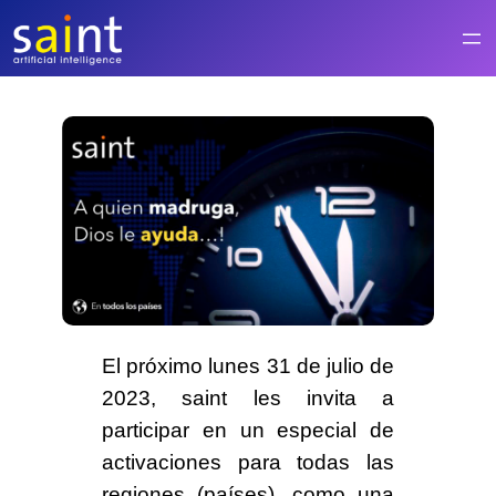
Saltar
al
contenido
El próximo
lunes 31 de julio de
2023
, saint les invita a
participar en un especial de
activaciones para
todas las
regiones (países)
, como una