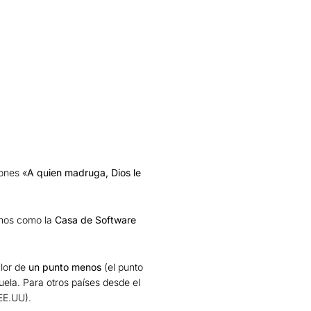
iones
«
A quien madruga, Dios le
rnos como la
Casa de Software
lor de
un punto menos
(el punto
ela. Para otros países desde el
 EE.UU).