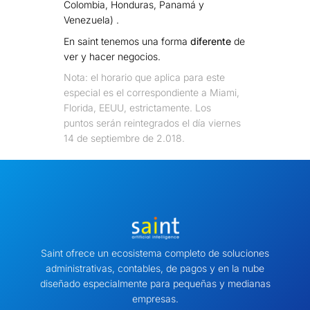
Colombia, Honduras, Panamá y
Venezuela) .
En saint tenemos una forma
diferente
de
ver y hacer negocios.
Nota: el horario que aplica para este
especial es el correspondiente a Miami,
Florida, EEUU, estrictamente. Los
puntos serán reintegrados el día viernes
14 de septiembre de 2.018.
Saint ofrece un ecosistema completo de soluciones
administrativas, contables, de pagos y en la nube
diseñado especialmente para pequeñas y medianas
empresas.