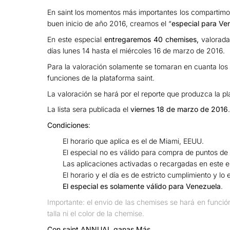
En saint los momentos más importantes los compartimos 
buen inicio de año 2016, creamos el “
especial para Ve
En este especial
entregaremos 40 chemises,
valorad
días lunes 14 hasta el miércoles 16 de marzo de 2016.
Para la valoración solamente se tomaran en cuanta los 
funciones de la plataforma saint.
La valoración se hará por el reporte que produzca la pl
La lista sera publicada el
viernes 18 de marzo de 2016
.
Condiciones
:
El horario que aplica es el de Miami, EEUU.
El especial no es válido para compra de puntos de 
Las aplicaciones activadas o recargadas en este e
El horario y el día es de estricto cumplimiento y lo
El especial es solamente válido para Venezuela
.
Importante: el envio de las chemises se hará en funció
talla ni el color de la chemise.
Con saint ANNUAL ganas Más
.