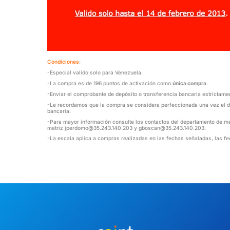
Condiciones
:
-Especial valido solo para Venezuela.
-La compra es de 196 puntos de activación como
única compra
.
-Enviar el comprobante de depósito o transferencia bancaria estrictame
-Le recordamos que la compra se considera perfeccionada una vez el de
bancaria.
-Para mayor información consulte los contactos del departamento de m
matriz
jperdomo@35.243.140.203
y
gboscan@35.243.140.203
.
-La escala aplica a compras realizadas en las fechas señaladas, las fe