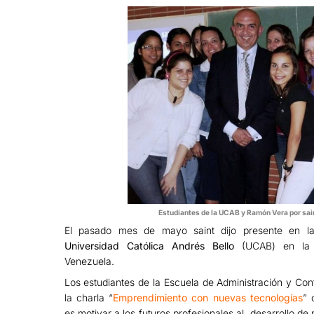
Estudiantes de la UCAB y Ramón Vera por sai
El pasado mes de mayo saint dijo presente en las
Universidad Católica Andrés Bello
(UCAB) en la 
Venezuela.
Los estudiantes de la Escuela de Administración y Cont
la charla “
Emprendimiento con nuevas tecnologías
” 
es motivar a los futuros profesionales al desarrollo d