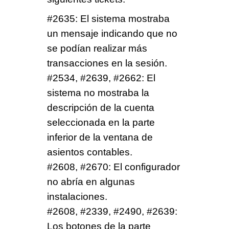
#
2635
: El sistema mostraba
un mensaje indicando que no
se podían realizar más
transacciones en la sesión.
#
2534
, #
2639
, #
2662
: El
sistema no mostraba la
descripción de la cuenta
seleccionada en la parte
inferior de la ventana de
asientos contables.
#
2608
, #
2670
: El configurador
no abría en algunas
instalaciones.
#
2608
, #
2339
, #
2490
, #
2639
:
Los botones de la parte