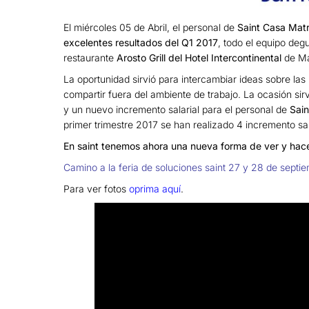
El miércoles 05 de Abril, el personal de
Saint Casa Matr
excelentes resultados del Q1 2017
, todo el equipo de
restaurante
Arosto Grill del Hotel Intercontinental
de Ma
La oportunidad sirvió para intercambiar ideas sobre las
compartir fuera del ambiente de trabajo. La ocasión sir
y un nuevo incremento salarial para el personal de
Sain
primer trimestre 2017 se han realizado 4 incremento sal
En saint tenemos ahora una nueva forma de ver y hac
Camino a la feria de soluciones saint 27 y 28 de septi
Para ver fotos
oprima aquí
.