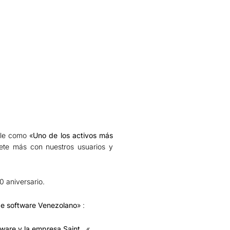
le como «
Uno de los activos más
ete más con nuestros usuarios y
0 aniversario.
 de software Venezolano
» :
ftware y la empresa Saint…
«