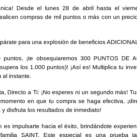
nica!
Desde el
lunes 28 de abril hasta el vie
realicen compras de
mil puntos o más
con un precio
epárate para una explosión de beneficios ADICIONA
0 puntos
, ¡te obsequiaremos
300 PUNTOS DE 
 supera los 1.000 puntos)
!
¡Así es! Multiplica tu in
al instante.
 Directo a Ti:
¡No esperes ni un segundo más! Tus
 momento en que tu compra se haga efectiva, ¡
di
 y disfruta los resultados de inmediato!
 es impulsarte hacia el éxito, brindándote experi
familia SAINT. Este especial es una prueba ta