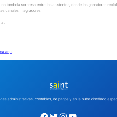
ó una tómbola sorpresa entre los asistentes, donde los ganadores
recib
ntes canales integradores:
nal.
ma aquí
.
ones administrativas, contables, de pagos y en la nube diseñado es
Facebook
Twitter
Instagram
YouTube