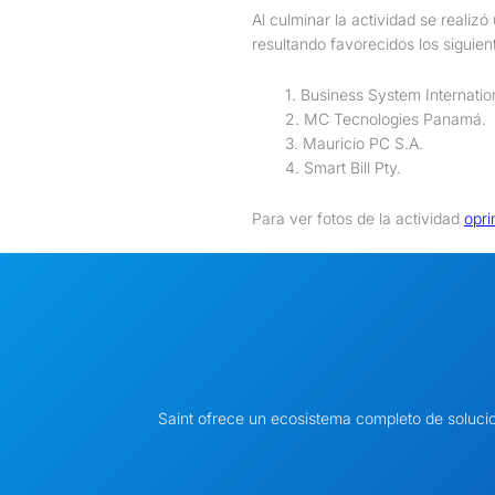
Al culminar la actividad se realiz
resultando favorecidos los siguie
1. Business System Internatio
2. MC Tecnologies Panamá.
3. Mauricio PC S.A.
4. Smart Bill Pty.
Para ver fotos de la actividad
opri
Saint ofrece un ecosistema completo de soluci