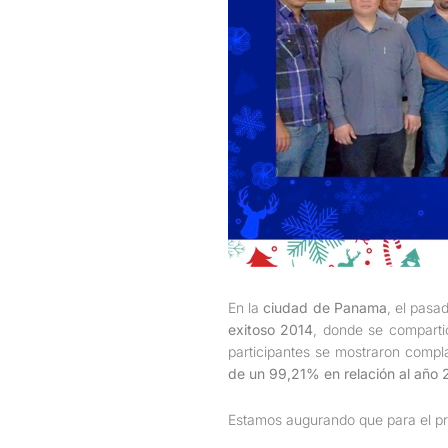
En la
ciudad de Panama
, el pasa
exitoso 2014
, donde se comparti
participantes se mostraron compla
de un 99,21% en relación al año 
Estamos augurando que para el pr