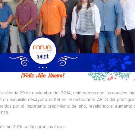
do sábado 29 de noviembre del 2014, celebramos con los canales inte
ó un exquisito desayuno buffet en el restaurante ARTS del prestigio
cidos por el importante crecimiento del año, resaltando el
aumento 
2013
.
óximo 2015 continuaran los éxitos.