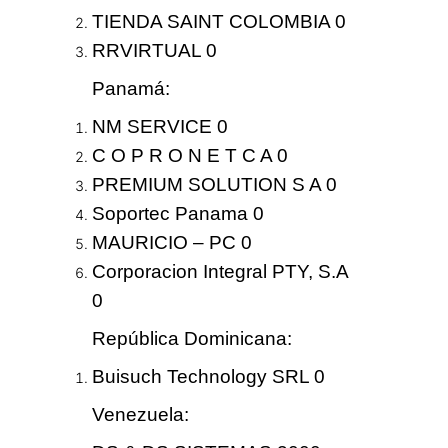
TIENDA SAINT COLOMBIA 0
RRVIRTUAL 0
Panamá
:
NM SERVICE 0
C O P R O N E T C A 0
PREMIUM SOLUTION S A 0
Soportec Panama 0
MAURICIO – PC 0
Corporacion Integral PTY, S.A
0
República Dominicana
:
Buisuch Technology SRL 0
Venezuela
: