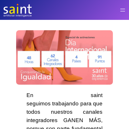
Saltar
al
contenido
En saint
seguimos
trabajando
para que
todos nuestros canales
integradores
GANEN MÁS
,
porque son parte fundamental