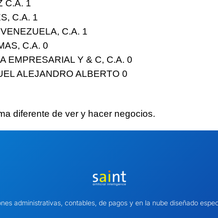
 C.A.
1
, C.A.
1
VENEZUELA, C.A.
1
AS, C.A.
0
 EMPRESARIAL Y & C, C.A.
0
UEL ALEJANDRO ALBERTO
0
ma diferente
de ver y hacer negocios.
ones administrativas, contables, de pagos y en la nube diseñado es