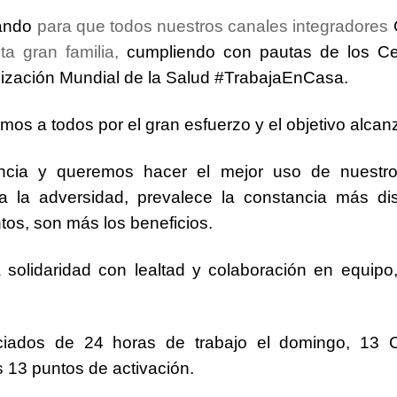
ando
para que todos nuestros canales integradores
a gran familia,
cumpliendo con pautas de los Cen
ización Mundial de la Salud
#TrabajaEnCasa
.
emos
a todos por el
gran esfuerzo
y el objetivo alcan
ncia
y queremos hacer el
mejor uso de nuestr
 la adversidad, prevalece la constancia más di
ntos
, son más los beneficios.
solidaridad
con lealtad y colaboración en equipo,
iciados de
24 horas
de trabajo el domingo,
13 
s
13 puntos
de activación.