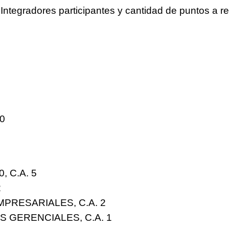
s Integradores
participantes
y
cantidad
de puntos a rec
 0
, C.A.
5
2
PRESARIALES, C.A.
2
 GERENCIALES, C.A.
1