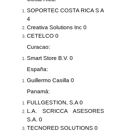
SOPORTEC COSTA RICA S A
4
Creativa Solutions Inc 0
CETELCO 0
Curacao
:
Smart Store B.V. 0
España
:
Guillermo Casilla 0
Panamá
:
FULLGESTION, S.A 0
L.A. SCRICCA ASESORES
S.A. 0
TECNORED SOLUTIONS 0