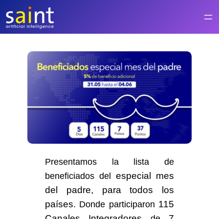
Saltar
al
contenido
Presentamos la lista de
especial mes
beneficiados del
del padre,
para todos los
países
115
. Donde participaron
Canales Integradores
7
de